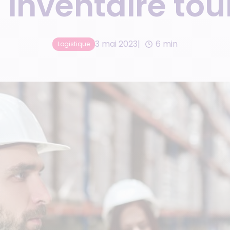
 inventaire to
Commerce omnicanal
Cocktail
3 mai 2023
6 min
Logistique