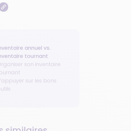
nventaire annuel vs.
nventaire tournant
rganiser son inventaire
ournant
’appuyer sur les bons
utils
s similaires