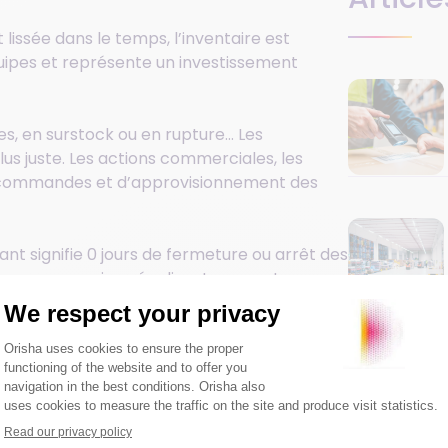
t lissée dans le temps, l’inventaire est
uipes et représente un investissement
es, en surstock ou en rupture… Les
us juste. Les actions commerciales, les
s commandes et d’approvisionnement des
nant signifie 0 jours de fermeture ou arrêt des
t beaucoup moins pénalisant pour votre
tournant