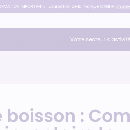
ORMATION IMPORTANTE : Usurpation de la marque ORISHA.
En savo
Votre secteur d'activit
Serca
Comptabilité
Gestion commerciale
 boisson : Com
Logistique et WMS
Reporting et BI