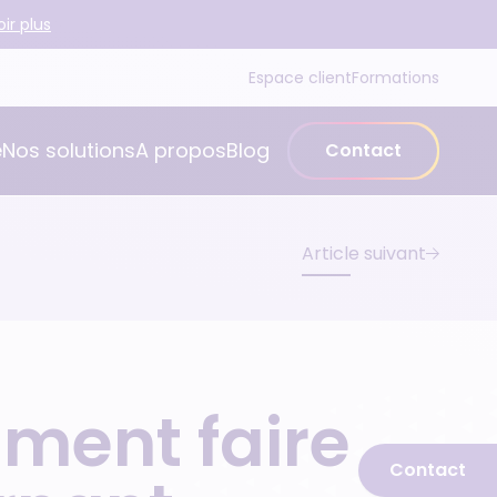
ir plus
Espace client
Formations
é
Nos solutions
A propos
Blog
Contact
Article suivant
ment faire
Contact