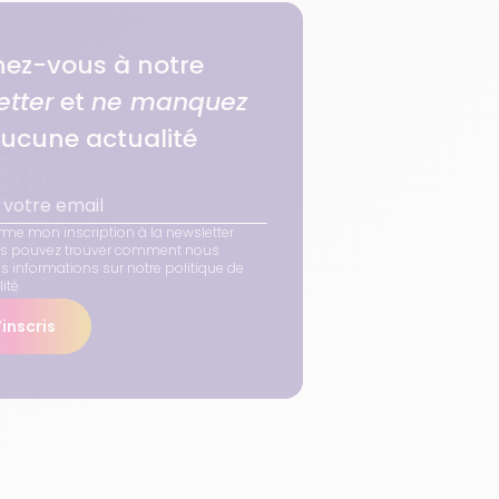
ez-vous à notre
etter
et
ne manquez
ucune actualité
rme mon inscription à la newsletter
us pouvez trouver comment nous
os informations sur notre politique de
ité.
inscris