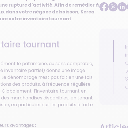
 une rupture d’activité. Afin de remédier à
ux dans votre négoce de boisson, Serca
re votre inventaire tournant.
ntaire tournant
I
i
O
isément le patrimoine, au sens comptable,
t
elé inventaire partiel) donne une image
 Le dénombrage n’est pas fait en une fois
S
tions des produits, à fréquence régulière
o
). Globalement, l’inventaire tournant en
 des marchandises disponibles, en tenant
n, en particulier sur les produits à forte
Article
eurs avantages :