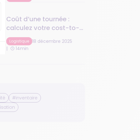
entrepôts grâce à la
digitalisation des
Coût d’une tournée :
processus
calculez votre cost-to-
serve
18 décembre 2025
Logistique
14min
ité
#inventaire
sation