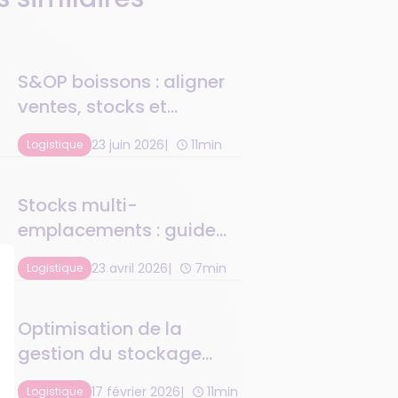
S&OP boissons : aligner
ventes, stocks et
logistique
23 juin 2026
11min
Logistique
Stocks multi-
emplacements : guide
boissons & restaurants
23 avril 2026
7min
Logistique
Optimisation de la
gestion du stockage
logistique multi-
17 février 2026
11min
Logistique