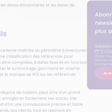
les dates d’inventaires et les dates de
Abonn
newsl
plus
a
ls
excellente maîtrise du périmètre à inventorier
Je confi
une classification des références pour
Orisha. Vo
utilisons v
t être comptées, à dates fixes et en fonction
confidential
éviter le surstockage, gourmand en volume
Je m’
s et le manque de ROI sur les références
du négoce de boisson, peut être d’un grand
 enregistrer facilement ses stocks. Elle
d’offrir une connaissance précise et fiable
endu aux clients, tout en gagnant en