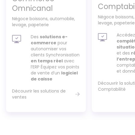
Comptabil
Omnicanal
Négoce boissons,
Négoce boissons, automobile,
levage, papeterie
levage, papeterie
Accédez
Des
solutions e-
complèt
commerce
pour
situati
autonomiser vos
et des
r
clients
Synchronisation
l’entrep
en temps réel
avec
comptabl
l’ERP
Équipez vos points
et donné
de vente d’un
logiciel
de caisse
Découvrir la solut
Comptabilité
Découvrir les solutions de
ventes