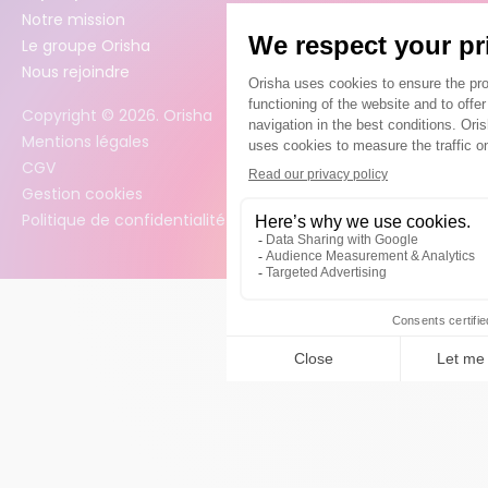
Notre mission
Le groupe Orisha
Nous rejoindre
Copyright ©
2026
. Orisha
Mentions légales
CGV
Gestion cookies
Politique de confidentialité