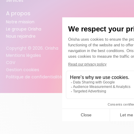
Services
A propos
Notre mission
Le groupe Orisha
Nous rejoindre
Copyright ©
2026
. Orisha
Mentions légales
CGV
Gestion cookies
Politique de confidentialité