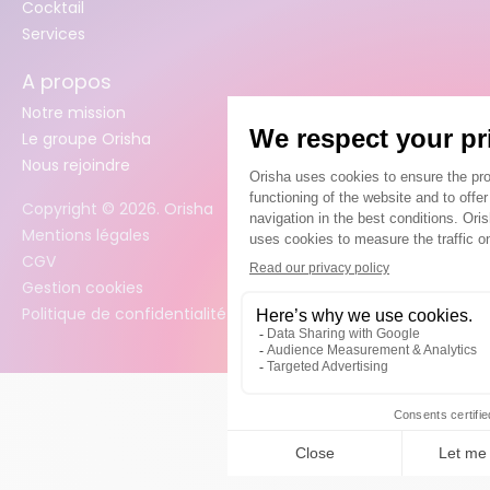
Cocktail
Services
A propos
Notre mission
Le groupe Orisha
Nous rejoindre
Copyright ©
2026
. Orisha
Mentions légales
CGV
Gestion cookies
Politique de confidentialité