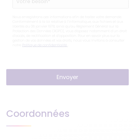
Nous enregistrons ces informations afin de traiter votre demande.
Conformément à la loi relative à l’informatique, aux fichiers et aux
libertés du 06 janvier 1978, ainsi qu’au Règlement Général sur la
Protection des Données (RGPD), vous disposez notamment d’un droit
d’accès, de rectification et d’opposition. Pour en savoir plus sur la
gestion de vos données et vos droits, nous vous invitons à consulter
notre
Politique de confidentialité
.
Envoyer
Coordonnées