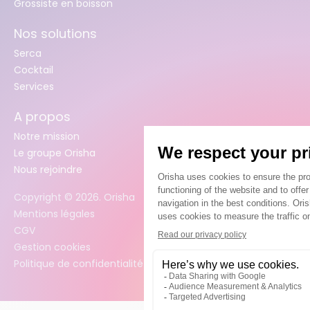
Grossiste en boisson
Nos solutions
Serca
Cocktail
Services
A propos
Notre mission
Le groupe Orisha
Nous rejoindre
Copyright ©
2026
. Orisha
Mentions légales
CGV
Gestion cookies
Politique de confidentialité