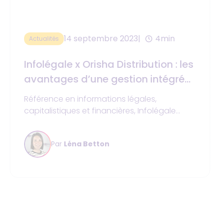
14 septembre 2023
4min
Actualités
Infolégale x Orisha Distribution : les
avantages d’une gestion intégrée
du risque
Référence en informations légales,
capitalistiques et financières, Infolégale
propose une solution structurante et
intelligente pour estimer la fiabilité financière
Par
Léna Betton
d’une entreprise. Après une collecte
d’informations sur la vie quotidienne d’une
société (augmentation de chiffre d’affaires,
recrutement, liquidation judiciaire,
redressement, changement de
propriétaire…), une note lui est attribuée, à
utiliser comme un score client.