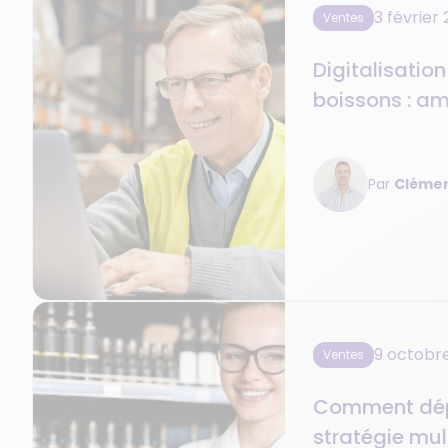
3 février
Ventes
Digitalisatio
boissons : am
rentabilité de
à une meilleur
Par
Clémen
commerce
9 octobr
Ventes
Comment dép
stratégie mul