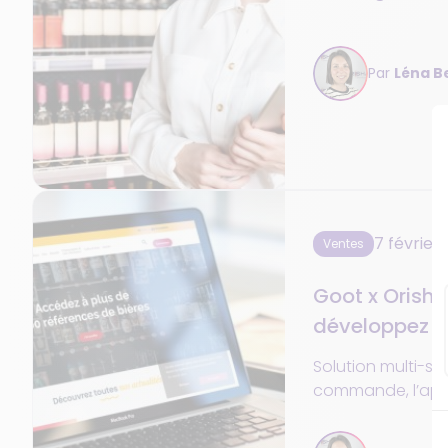
pour les gross
Par
Léna B
7 février
Ventes
Goot x Orisha 
développez 
ligne
Solution multi-se
commande, l’appl
plateforme digita
lien entre profess