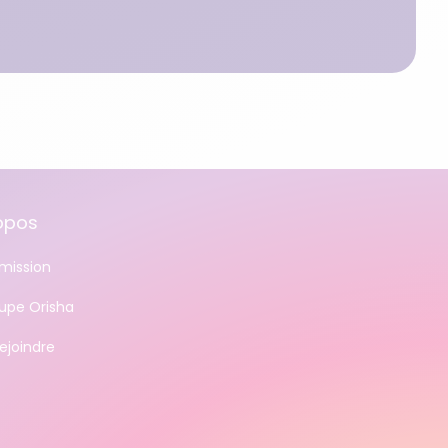
opos
mission
oupe Orisha
ejoindre