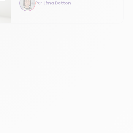
Par
Léna Betton
en place de bonnes pratiques est
essentielle pour améliorer la satisfaction
client et donc assurer la fidélisation de
votre clientèle. Optimiser la préparation
de commandes en est une. Mais ce n’est
pas la seule. Découvrez comment
fidéliser un client à l’heure actuelle en
tant que négociant de spiritueux, vins,
bières...