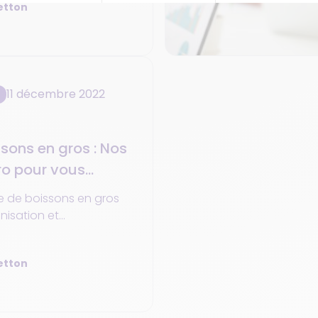
etton
facilite la gestion des
rdination avec les bons
rnisseurs et les prises
 les clients grâce à
s en marque blanche.
11 décembre 2022
sons en gros : Nos
ro pour vous
te de boissons en gros
anisation et
 de tous vos processus.
u en ligne, prise de
etton
ts fournisseurs,
 stocks, supply chain