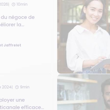
 2026
10min
n du négoce de
éliorer la
 l’entreprise grâce
e gestion client et
t Jaffrelot
e 2024
9min
loyer une
ticanale efficace