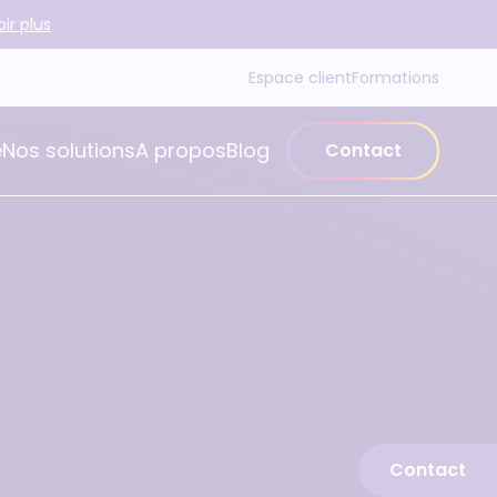
ir plus
Espace client
Formations
é
Nos solutions
A propos
Blog
Contact
Contact