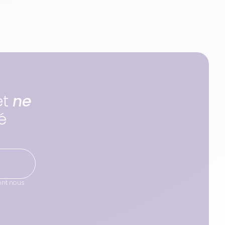
et
ne
é
ent nous