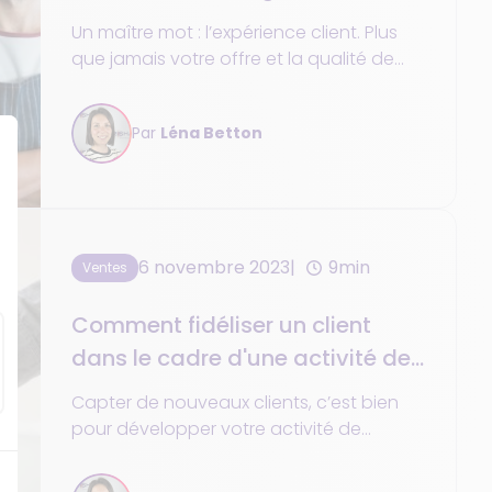
boissons
Un maître mot : l’expérience client. Plus
que jamais votre offre et la qualité de
vos services sont au centre de la
satisfaction de vos clients, et donc le
Par
Léna Betton
nerf de la guerre pour les fidéliser. Dans
cet article, nous vous donnons 3 actions
indispensables à votre négoce de
boissons pour fidéliser vos clients.
6 novembre 2023
9min
Ventes
Comment fidéliser un client
dans le cadre d'une activité de
négoce de boissons ?
Capter de nouveaux clients, c’est bien
pour développer votre activité de
négoce de boissons en France. Mais
n’oubliez pas ceux déjà acquis ! La mise