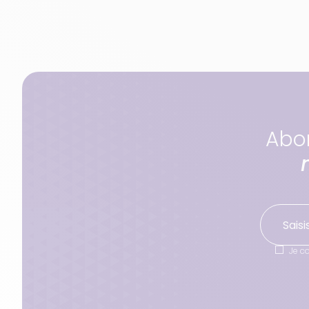
Abo
Je c