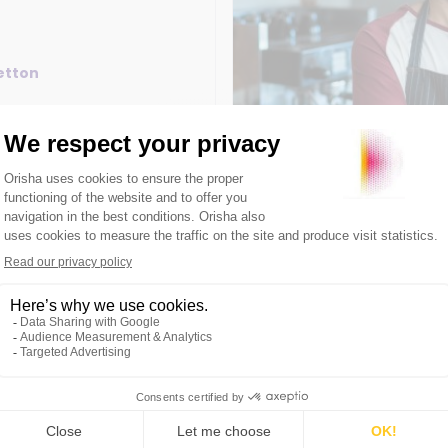
istes ?
etton
 2024
4min
Distribution :
vos commandes en
rvices de prise de
ication Goot est une
le qui permet de faire le
ionnels, distributeurs et