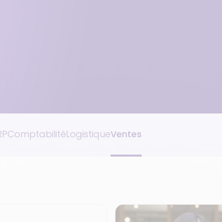
Commerce omnicanal
Cocktail
RP
Comptabilité
Logistique
Ventes