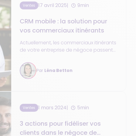
17 avril 2025
9min
Ventes
CRM mobile : la solution pour
vos commerciaux itinérants
Actuellement, les commerciaux itinérants
de votre entreprise de négoce passent
beaucoup de temps à organiser les
visites clients, avec le risque d’oublis. Et ils
Par
Léna Betton
en perdent tout autant une fois sur
place à retrouver les informations de
votre clientèle ou en revenant à passer
les commandes validées.
1 mars 2024
5min
Ventes
3 actions pour fidéliser vos
clients dans le négoce de