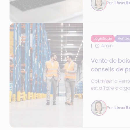
Par
Léna B
fournisseurs. Elle 
entrepôts, la coo
de réservation fou
de commandes par
un panel d’outil
Logistique
Ventes
4min
Vente de bois
conseils de p
organiser
Optimiser la ven
est affaire d’org
d’automatisation
Vente en direct o
Par
Léna B
commandes, acha
disponibilité des
connectée…