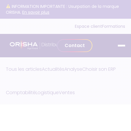
Aller au contenu
INFORMATION IMPORTANTE : Usurpation de la marque
ORISHA.
En savoir plus
Espace client
Formations
Contact
Tous les articles
Actualités
Analyse
Choisir son ERP
Comptabilité
Logistique
Ventes