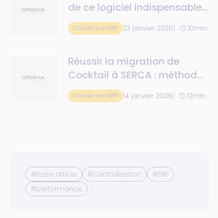
de ce logiciel indispensable
à la gestion des grossistes
23 janvier 2026
10min
Choisir son ERP
et distributeurs de boissons
Réussir la migration de
Cocktail à SERCA : méthode,
reprise de données,
14 janvier 2026
12min
Choisir son ERP
organisation
#Base article
#Centralisation
#ERP
#performance