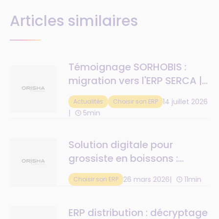
Articles similaires
Témoignage SORHOBIS :
migration vers l'ERP SERCA |
Orisha
14 juillet 2026
Actualités
Choisir son ERP
5min
Solution digitale pour
grossiste en boissons :
enjeux spécifiques et retours
26 mars 2026
11min
Choisir son ERP
sur investissement
ERP distribution : décryptage