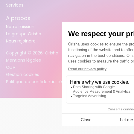
Services
A propos
Notre mission
Le groupe Orisha
Nous rejoindre
Copyright ©
2026
. Orisha
Mentions légales
CGV
Gestion cookies
Politique de confidentialité