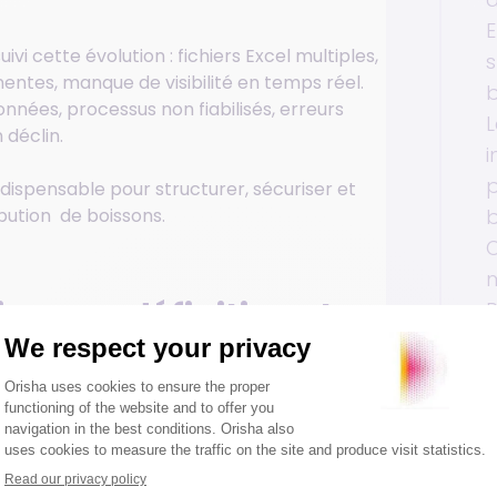
E
vi cette évolution : fichiers Excel multiples,
s
entes, manque de visibilité en temps réel.
b
nnées, processus non fiabilisés, erreurs
L
 déclin.
i
p
indispensable pour structurer, sécuriser et
b
ibution de boissons.
C
ssons : définition et
R
é
L
nt ?