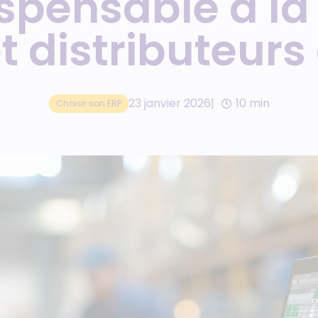
dispensable à la
Commerce omnicanal
t distributeur
Cocktail
23 janvier 2026
10 min
Choisir son ERP