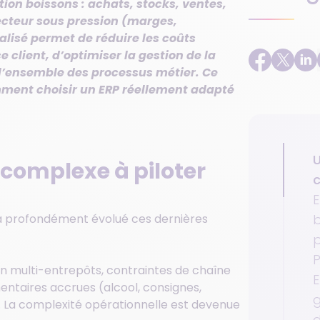
tion boissons : achats, stocks, ventes,
secteur sous pression (marges,
alisé permet de réduire les coûts
e client, d’optimiser la gestion de la
r l’ensemble des processus métier. Ce
ment choisir un ERP réellement adapté
U
 complexe à piloter
c
E
b
s a profondément évolué ces dernières
p
P
n multi-entrepôts, contraintes de chaîne
E
entaires accrues (alcool, consignes,
g
és… La complexité opérationnelle est devenue
d