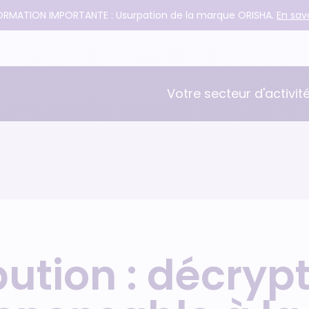
ORMATION IMPORTANTE : Usurpation de la marque ORISHA.
En savo
Votre secteur d'activit
Serca
Comptabilité
Gestion commerciale
bution : décry
Logistique et WMS
Reporting et BI