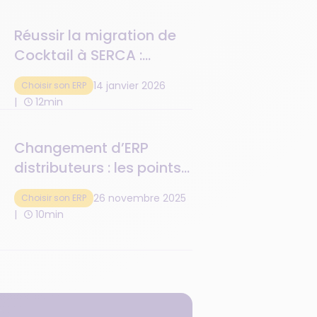
investissement
Réussir la migration de
Cocktail à SERCA :
méthode, reprise de
14 janvier 2026
Choisir son ERP
données, organisation
12min
Changement d’ERP
distributeurs : les points
clés d’une migration
26 novembre 2025
Choisir son ERP
sans accroc
10min