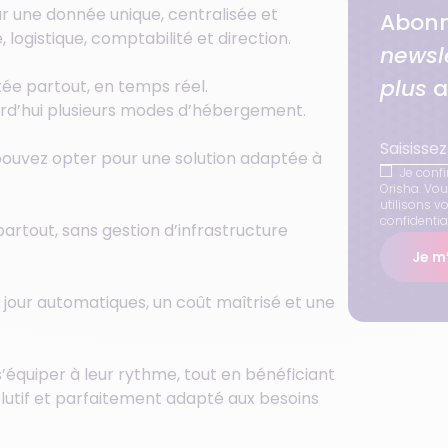
r une donnée unique, centralisée et
Abonn
logistique, comptabilité et direction.
newsl
plus
a
tée partout, en temps réel.
urd’hui plusieurs modes d’hébergement.
 pouvez opter pour une solution adaptée à
Je confi
Orisha. Vo
utilisons v
confidential
artout, sans gestion d’infrastructure
Je m’
jour automatiques, un coût maîtrisé et une
s’équiper à leur rythme, tout en bénéficiant
volutif et parfaitement adapté aux besoins