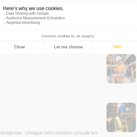
st le système central de gestion de
 centralisée, tous les processus, les
Article
:
treprise : chaque information circule en