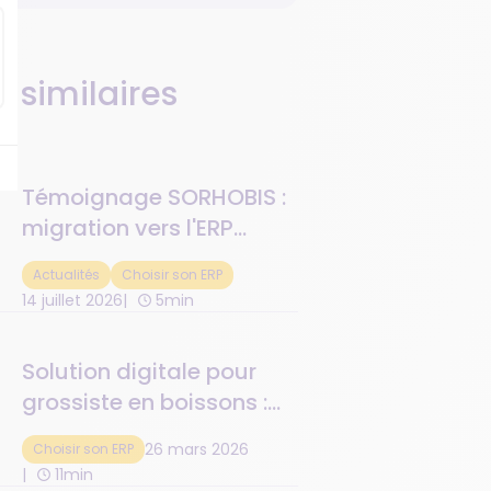
s similaires
Témoignage SORHOBIS :
migration vers l'ERP
SERCA | Orisha
Actualités
Choisir son ERP
14 juillet 2026
5min
Solution digitale pour
grossiste en boissons :
enjeux spécifiques et
26 mars 2026
Choisir son ERP
retours sur
11min