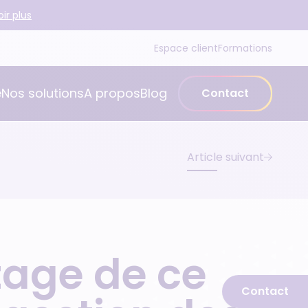
ir plus
Espace client
Formations
é
Nos solutions
A propos
Blog
Contact
Article suivant
ptage de ce
Contact