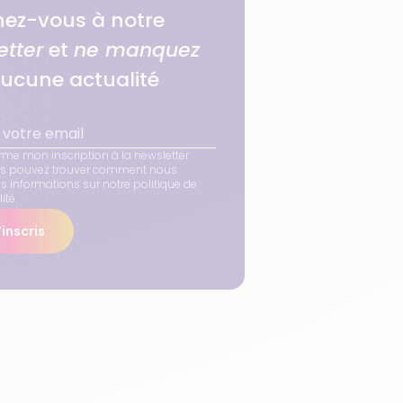
ez-vous à notre
etter
et
ne manquez
ucune actualité
rme mon inscription à la newsletter
us pouvez trouver comment nous
os informations sur notre politique de
ité.
inscris