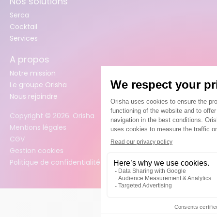
Nos solutions
Serca
Cocktail
Services
A propos
Notre mission
Le groupe Orisha
Nous rejoindre
Copyright ©
2026
. Orisha
Mentions légales
CGV
Gestion cookies
Politique de confidentialité