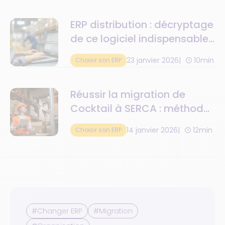
ERP distribution : décryptage
de ce logiciel indispensable
à la gestion des grossistes
23 janvier 2026
10min
Choisir son ERP
et distributeurs de boissons
Réussir la migration de
Cocktail à SERCA : méthode,
reprise de données,
14 janvier 2026
12min
Choisir son ERP
organisation
#Changer ERP
#Migration