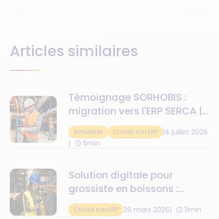
Articles similaires
Témoignage SORHOBIS :
migration vers l'ERP SERCA |
Orisha
14 juillet 2026
Actualités
Choisir son ERP
5min
Solution digitale pour
grossiste en boissons :
enjeux spécifiques et retours
26 mars 2026
11min
Choisir son ERP
sur investissement