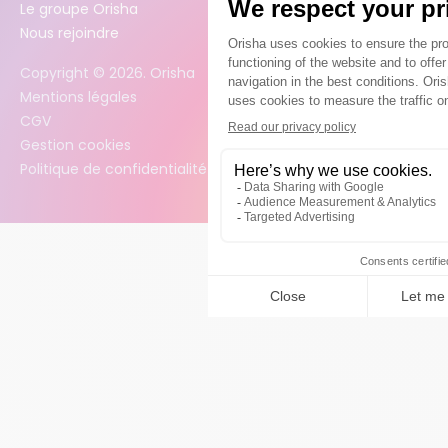
Le groupe Orisha
Nous rejoindre
Copyright ©
2026
. Orisha
Mentions légales
CGV
Gestion cookies
Politique de confidentialité