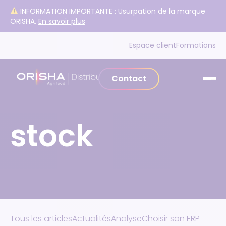
Aller au contenu
INFORMATION IMPORTANTE : Usurpation de la marque
ORISHA.
En savoir plus
Espace client
Formations
Contact
stock
Tous les articles
Actualités
Analyse
Choisir son ERP