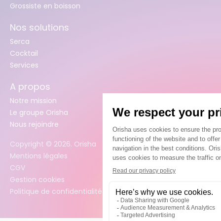
Grossiste en boisson
Nos solutions
Serca
Cocktail
Services
A propos
Notre mission
Le groupe Orisha
Nous rejoindre
Copyright ©
2026
. Orisha
Mentions légales
CGV
Gestion cookies
Politique de confidentialité